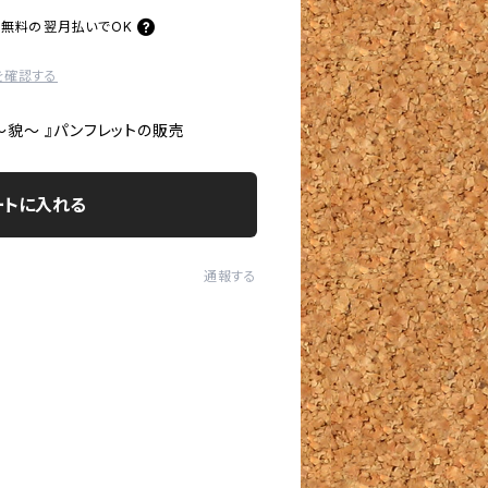
料無料の
翌月払いでOK
を確認する
〜貌〜 』パンフレットの販売
ートに入れる
通報する