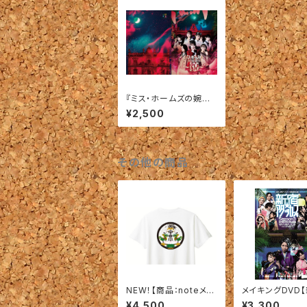
『ミス・ホームズの婉麗
奇譚 〜貌〜 』【商品：パ
¥2,500
ンフレット】
その他の商品
NEW！【商品：noteメン
メイキングDVD
バーシップ記念！宇田川
アタッカーズ Sea
¥4,500
¥3,300