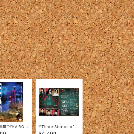
年舞台『KAIRO』
『Three Stories of C
hristmas Vol.2』本編
400
¥4,400