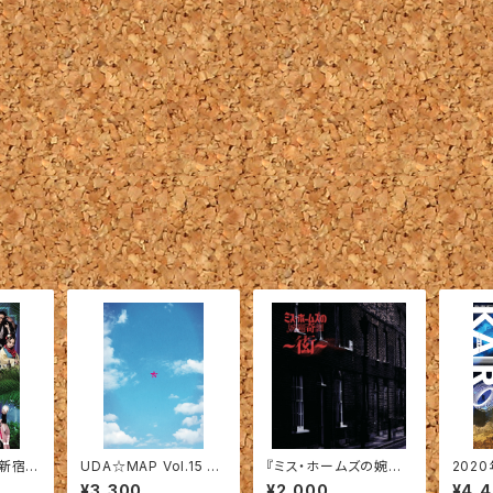
【新宿☆
UDA☆MAP Vol.15 『K
『ミス・ホームズの婉麗
2020
son3
OKUTAI☆メソッド』【商
奇譚 〜衒〜 』上演台本
本編
¥3,300
¥2,000
¥4,