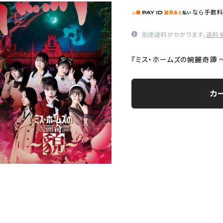
なら
手数
別途送料がかかります。
送料
『ミス・ホームズの婉麗奇譚 
カ