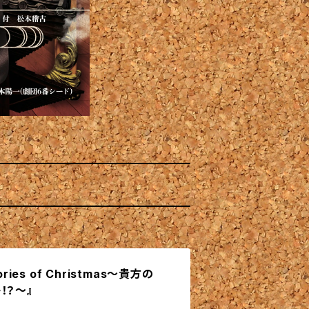
ries of Christmas〜貴方の
！？〜』