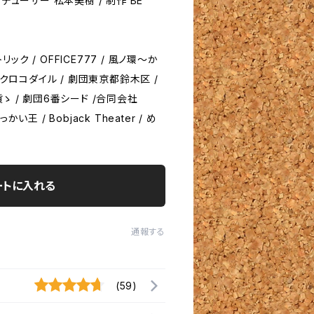
デューサー 松本美樹 / 制作 BE
ク / OFFICE777 / 風ノ環〜か
 クロコダイル / 劇団東京都鈴木区 /
ゝ / 劇団6番シード /合同会社
っかい王 / Bobjack Theater / め
ートに入れる
通報する
(59)