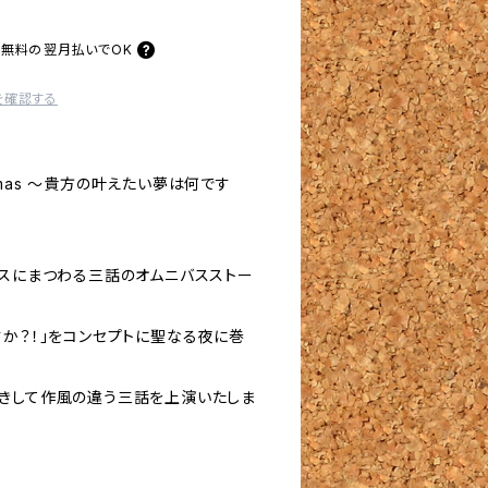
料無料の
翌月払いでOK
を確認する
hristmas 〜貴方の叶えたい夢は何です
マスにまつわる三話のオムニバスストー
すか？！」をコンセプトに聖なる夜に巻
きして作風の違う三話を上演いたしま