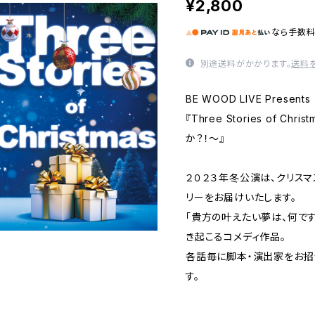
¥2,800
なら
手数
別途送料がかかります。
送料
BE WOOD LIVE Presents
『Three Stories of C
か？！〜』
２０２３年冬公演は、クリス
リーをお届けいたします。
「貴方の叶えたい夢は、何で
き起こるコメディ作品。
各話毎に脚本・演出家をお招
す。