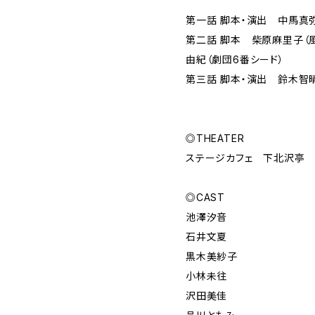
第一話 脚本・演出 中馬真
第二話 脚本 柴原麻里子（風
由紀（劇団6番シード）
第三話 脚本・演出 鈴木智
◎THEATER
ステージカフェ 下北沢亭
◎CAST
池澤汐音
石井文夏
黒木美紗子
小林未往
沢田美佳