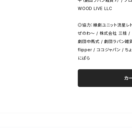
平（劇団ラパン雑貨ゝ） / プロ
WOOD LIVE LLC
◎協力：縁劇ユニット流星レトリッ
ぜのわ〜 / 株式会社 三桂 /
劇団中馬式 / 劇団ラパン雑貨
flipper / ココジャパン / ちょ
にぱら
カ