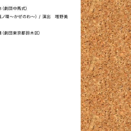
弥（劇団中馬式）
ノ環〜かぜのわ〜） / 演出 増野美
晴（劇団東京都鈴木区）