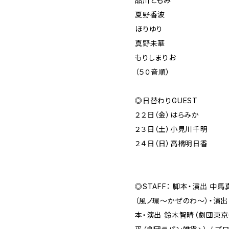
品川ともみ
夏野香波
ほりゆり
真野未華
もりしまりお
（５０音順）
◎日替わりGUEST
２２日（金）はらみか
２３日（土）小見川千明
２４日（日）高橋明日香
◎STAFF： 脚本・演出 中
（風ノ環〜かぜのわ〜）・演出 
本・演出 鈴木智晴（劇団東京