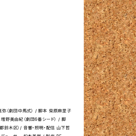
馬真弥（劇団中馬式） / 脚本 柴原麻里子
増野美由紀（劇団6番シード） / 脚
都鈴木区）/ 音響・照明・配信 山下哲