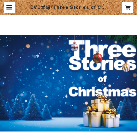
DVD本編『Three Stories of Chr
istmas〜貴方の叶えたい夢は、なん
ですか！？〜』 | BE WOOD LIVE Lt
d.