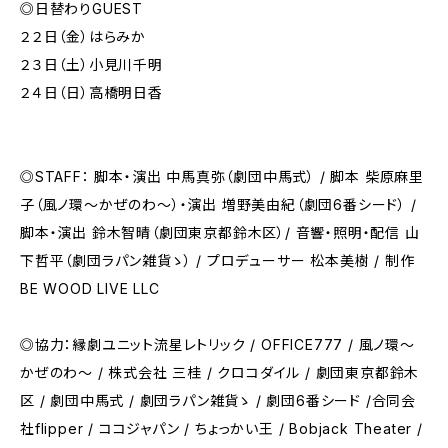
◎日替わりGUEST
２２日（金）はらみか
２３日（土）小見川千明
２４日（日）高橋明日香
◎STAFF： 脚本・演出 中馬真弥（劇団中馬式） / 脚本 柴原麻里
子（風ノ環〜かぜのわ〜）・演出 増野美由紀（劇団6番シード） /
脚本・演出 鈴木智晴（劇団東京都鈴木区）/ 音響・照明・配信 山
下哲平（劇団ラパン雑貨ゝ） / プロデューサー 松本美樹 / 制作
BE WOOD LIVE LLC
◎協力：縁劇ユニット流星レトリック / OFFICE777 / 風ノ環〜
かぜのわ〜 / 株式会社 三桂 / クロコダイル / 劇団東京都鈴木
区 / 劇団中馬式 / 劇団ラパン雑貨ゝ / 劇団6番シード /合同会
社flipper / ココジャパン / ちょっかい王 / Bobjack Theater /