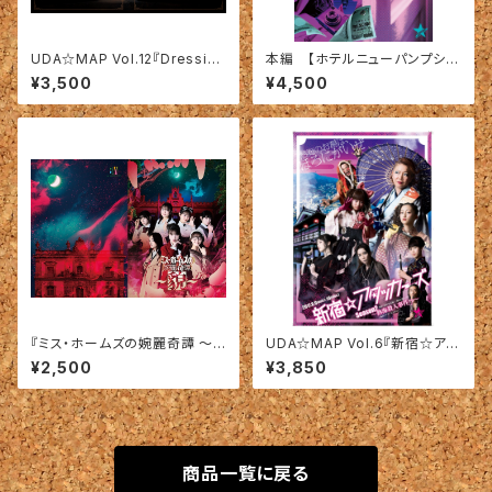
UDA☆MAP Vol.12『Dressing
本編 【ホテルニューパンプシャ
Room』DVD【メイキング】202
ー２０６】DVD
¥3,500
¥4,500
3年作品
『ミス・ホームズの婉麗奇譚 〜
UDA☆MAP Vol.6『新宿☆アタ
貌〜 』【商品：パンフレット】
ッカーズ Season2 〜熱海殺人
¥2,500
¥3,850
事件！？〜』DVD
商品一覧に戻る