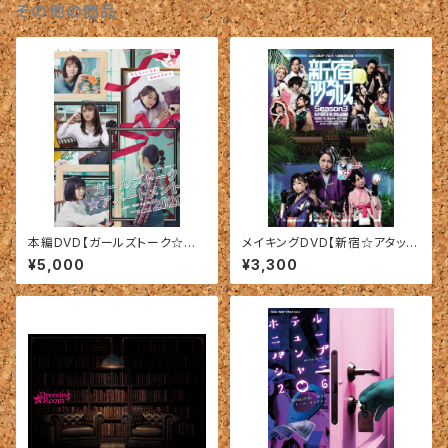
その他の商品
本編DVD【ガールズトーク☆ア
メイキングDVD【新宿☆アタッカ
パートメント 2020】2021年作
ーズ Season3 〜孤島の洋館
¥5,000
¥3,300
品
殺人事件！？〜】