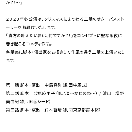
か？！〜』
２０２３年冬公演は、クリスマスにまつわる三話のオムニバススト
ーリーをお届けいたします。
「貴方の叶えたい夢は、何ですか？！」をコンセプトに聖なる夜に
巻き起こるコメディ作品。
各話毎に脚本・演出家をお招きして作風の違う三話を上演いたし
ます。
第一話 脚本・演出 中馬真弥（劇団中馬式）
第二話 脚本 柴原麻里子（風ノ環〜かぜのわ〜） / 演出 増野
美由紀（劇団6番シード）
第三話 脚本・演出 鈴木智晴（劇団東京都鈴木区）