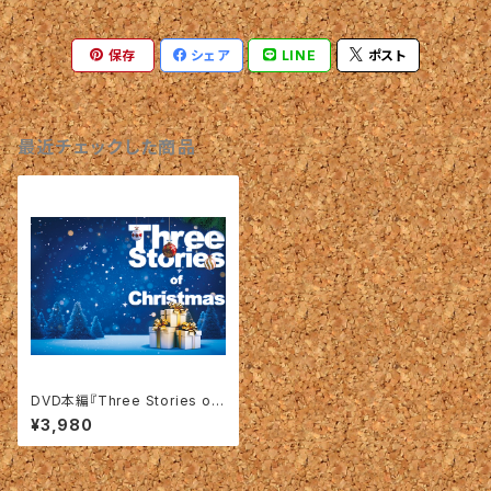
保存
シェア
LINE
ポスト
最近チェックした商品
DVD本編『Three Stories of
Christmas〜貴方の叶えたい
¥3,980
夢は、なんですか！？〜』