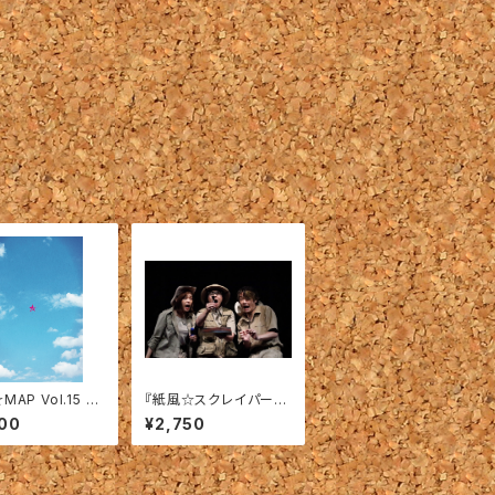
MAP Vol.15 『K
『紙風☆スクレイパー』
TAI☆メソッド』【商
メイキングDVD 2019
00
¥2,750
キング DVD 】
年作品