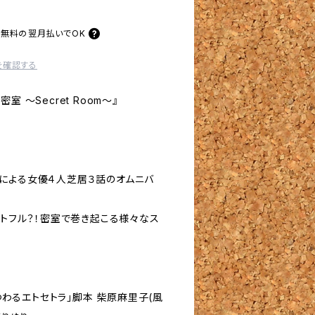
料無料の
翌月払いでOK
を確認する
『密室 〜Secret Room〜』
による女優４人芝居３話のオムニバ
ートフル？！密室で巻き起こる様々なス
まつわるエトセトラ」脚本 柴原麻里子(風