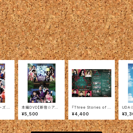
ズ S
本編DVD【新宿☆アタッ
『Three Stories of C
UDA☆
：本編D
カーズ Season3 〜
hristmas Vol.2』本編
OKU
¥5,500
¥4,400
¥3,3
孤島の洋館殺人事
DVD
品：メイ
件！？〜】