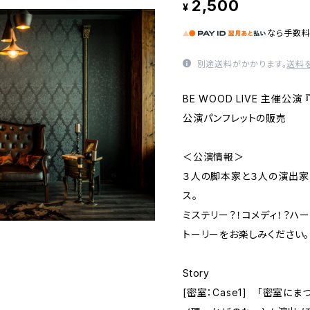
2,500
¥
なら
手数
別途送料がかかります。
送料
BE WOOD LIVE 主催公演 
公演パンフレットの販売
＜公演情報＞
３人の脚本家と３人の演出家
ス。
ミステリー？！コメディ！？ハ
トーリーをお楽しみください。
Story
[密室：Case1] 「密室に