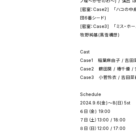
ノ環〜かぜのわ〜) / 演出 
[密室：Case2] 「ハコの中
団6番シード)
[密室：Case3] 「ミス・
牧野純基(黒雪構想)
Cast
Case1 稲葉麻由子 / 吉田
Case2 鶴田葵 / 椿千優 
Case3 小菅怜衣 / 吉田菜
Schedule
2024.9.6(金)〜8(日）5st
６日（金) 19:00
７日（土）13:00 / 18:00
８日（日）12:00 / 17:00