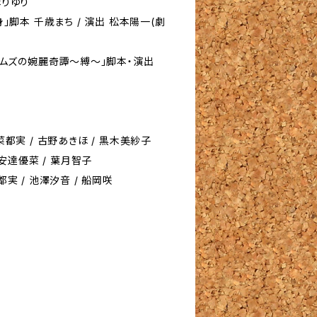
ほりゆり
身」脚本 千歳まち / 演出 松本陽一(劇
ホームズの婉麗奇譚〜縛〜」脚本・演出
菜都実 / 古野あきほ / 黒木美紗子
/ 安達優菜 / 葉月智子
都実 / 池澤汐音 / 船岡咲