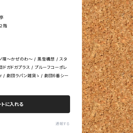
亭
 ２階
ノ環〜かぜのわ〜 / 黒雪構想 / スタ
団ドガドガプラス / プルーフコーポレ
ater / 劇団ラパン雑貨ゝ / 劇団6番シー
ートに入れる
通報する